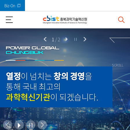
Biz-On
바로가기 메뉴
1
/
2
POWER GLOBAL
CHUNGBUK
SCROLL
열정
이 넘치는
창의 경영
을
통해 국내 최고의
과학혁신기관
이 되겠습니다.