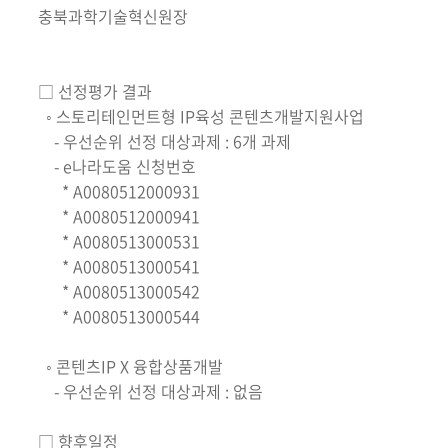
충북과학기술혁신원장
□ 선정평가 결과
◦ 스토리테인먼트형 IP육성 콘텐츠개발지원사업
- 우선순위 선정 대상과제 : 6개 과제
- e나라도움 신청번호
* A0080512000931
* A0080512000941
* A0080513000531
* A0080513000541
* A0080513000542
* A0080513000544
◦ 콘텐츠IP X 융합상품개발
- 우선순위 선정 대상과제 : 없음
□ 향후일정