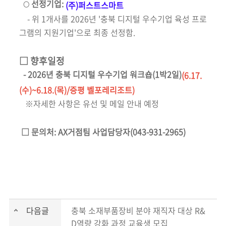
선정기업:
(주)퍼스트스마트
○
- 위 1개사를 2026년 '충북 디지털 우수기업 육성 프로
그램의 지원기업'으로 최종 선정함.
□ 향후일정
- 2026년 충북 디지털 우수기업 워크숍(1박2일)
(6.17.
(수)~6.18.(목)/증평 벨포레리조트)
※자세한 사항은 유선 및 메일 안내 예정
□ 문의처: AX거점팀 사업담당자(043-931-2965)
다음글
충북 소재부품장비 분야 재직자 대상 R&
D역량 강화 과정 교육생 모집