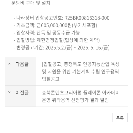
문방비 구매 및 설치
- 나라장터 입찰공고번호: R25BK00816318-000
- 기초금액: 금605,000,000원(부가세포함)
- 입찰자격: 단독 및 공동수급 가능
- 입찰방법: 제한경쟁입찰(협상에 의한 계약)
- 변경공고기간: 2025.5.2.(금) ~ 2025. 5. 16.(금)
다음글
[입찰공고] 충청북도 인공지능산업 육성
및 지원을 위한 기본계획 수립 연구용역
입찰공고
이전글
충북콘텐츠코리아랩 플레이콘 아카데미
운영 위탁용역 선정평가 결과 알림
목록