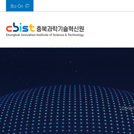
Biz-On
바로가기 메뉴
인사말
사업안내
부속시설
공지사항
열린경영
기관소개
주요사업
주요시설
알림마당
정보공개
전체
메타버스지원센터
공지사항
고객만족 경영
CI 소개
AI기획본부
SW미래채움센터
타기관공고
고객의 소리(VoC)
AI융합혁신본부
멀티미디어기술지
ESG경영
경영본부
충북IDC
경영공시
충북 산업 디지털 
콘텐츠진흥본부
CBIST 신문고
원센터
CHUN
북부권 혁신지원센
적극행정
XR센터
남부권혁신지원센
충청ICT 이노베이