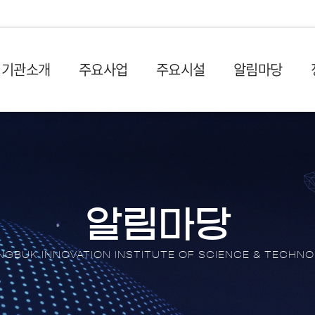
기관소개
주요사업
주요시설
알림마당
설립목적 및 연혁
입주시설
사업공고
발간물
비전 및
시설장
입찰공
충북과학기술혁신원 1관 (벤
사업공고
산업 및 기획보고서
회의실
오시는 길
CBIS
처프라자)
타기관공고
이슈페이퍼
이용절
충북과학기술혁신원 2관 (충
뉴스레
원센터
DX 동향 보고서
이용신
북SW융합센터)
보도자
알림마당
입주안내
언론기
전환 협업지
입주기업 애로상담
포토뉴
GBUK INNOVATION INSTITUTE OF SCIENCE & TECHN
터
브로슈
터
션스퀘어
홍보영