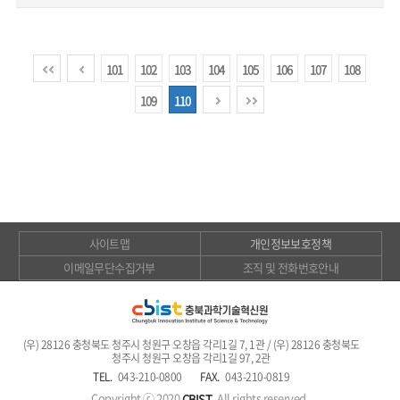
101
102
103
104
105
106
107
108
109
110
사이트맵
개인정보보호정책
이메일무단수집거부
조직 및 전화번호안내
(우) 28126 충청북도 청주시 청원구 오창읍 각리1길 7, 1관 / (우) 28126 충청북도
청주시 청원구 오창읍 각리1길 97, 2관
TEL.
043-210-0800
FAX.
043-210-0819
Copyright ⓒ 2020
. All rights reserved.
CBIST