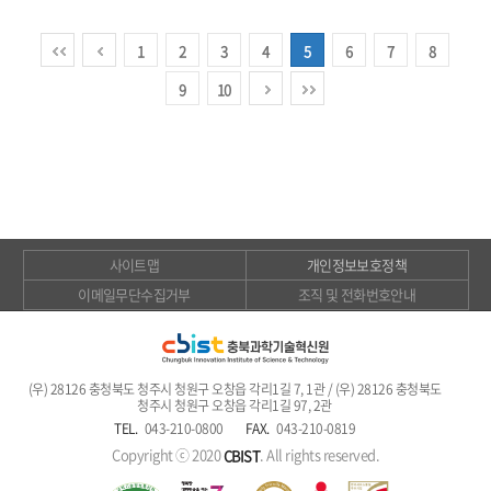
1
2
3
4
5
6
7
8
9
10
사이트맵
개인정보보호정책
이메일무단수집거부
조직 및 전화번호안내
(우) 28126 충청북도 청주시 청원구 오창읍 각리1길 7, 1관 / (우) 28126 충청북도
청주시 청원구 오창읍 각리1길 97, 2관
TEL.
043-210-0800
FAX.
043-210-0819
Copyright ⓒ 2020
. All rights reserved.
CBIST