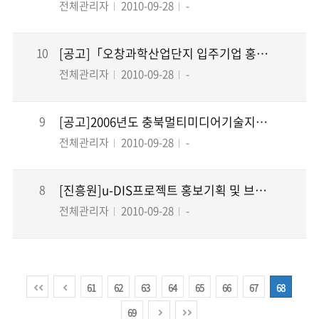
전체관리자
2010-09-28
-
10
[공고]「오창과학산업단지 입주기업 홍보동영상 지원 사업」용역 업체 선정을 위한 제안서 제출...
전체관리자
2010-09-28
-
9
[공고]2006년도 충북멀티미디어기술지원센터 시설·장비 구축
전체관리자
2010-09-28
-
8
[진흥원]u-DIS프로젝트 홍보기획 및 브랜드개발 업체 선정 결과안내
전체관리자
2010-09-28
-
61
62
63
64
65
66
67
68
69