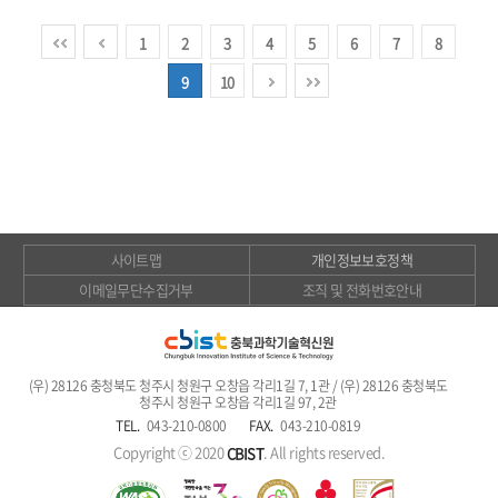
1
2
3
4
5
6
7
8
9
10
사이트맵
개인정보보호정책
이메일무단수집거부
조직 및 전화번호안내
(우) 28126 충청북도 청주시 청원구 오창읍 각리1길 7, 1관 / (우) 28126 충청북도
청주시 청원구 오창읍 각리1길 97, 2관
TEL.
043-210-0800
FAX.
043-210-0819
Copyright ⓒ 2020
. All rights reserved.
CBIST